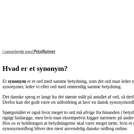
i samarbejde med
PriceRunner
Hvad er et synonym?
Et
synonym
er et ord med samme betydning, som det ord man leder eft
synonymer, leder vi efter ord med omtrentlig samme betydning.
Det danske sprog er langt fra det største målt på antallet af ord, så 
Derfor kan det godt være en udfordring at lave en dansk synonymord
Spørgsmålet er også hvor meget to ord må afvige fra hinanden i bet
rigtigt fastlægge, men hvis man eksempelvis kigger nærmere på andre o
Hos os er holdningen at betydningerne skal være meget tætte, hvis et
synonymordbog bliver den mest anvendelig danske ordbog online.