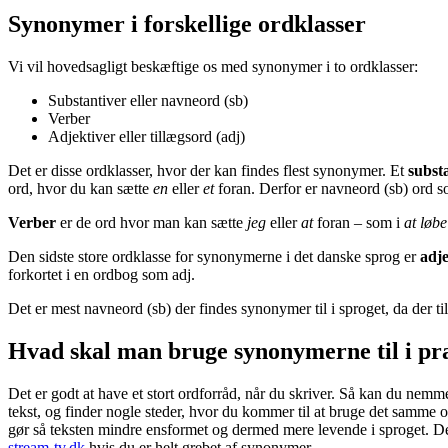
Synonymer i forskellige ordklasser
Vi vil hovedsagligt beskæftige os med synonymer i to ordklasser:
Substantiver eller navneord (sb)
Verber
Adjektiver eller tillægsord (adj)
Det er disse ordklasser, hvor der kan findes flest synonymer. Et
subst
ord, hvor du kan sætte
en
eller
et
foran. Derfor er navneord (sb) ord 
Verber
er de ord hvor man kan sætte
jeg
eller
at
foran – som i
at løbe
Den sidste store ordklasse for synonymerne i det danske sprog er
adje
forkortet i en ordbog som adj.
Det er mest navneord (sb) der findes synonymer til i sproget, da der t
Hvad skal man bruge synonymerne til i pr
Det er godt at have et stort ordforråd, når du skriver. Så kan du nem
tekst, og finder nogle steder, hvor du kommer til at bruge det samme
gør så teksten mindre ensformet og dermed mere levende i sproget. D
stream-tv.dk
hvis du er helt grebet af synonymer.