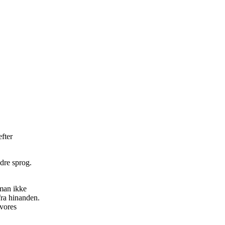
fter
ndre sprog.
 man ikke
fra hinanden.
 vores