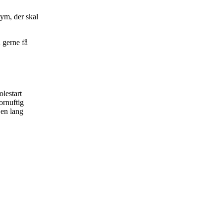
nym, der skal
u gerne få
lestart
ornuftig
 en lang