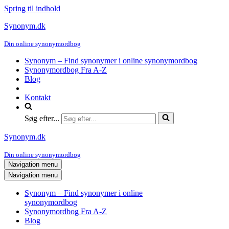
Spring til indhold
Synonym.dk
Din online synonymordbog
Synonym – Find synonymer i online synonymordbog
Synonymordbog Fra A-Z
Blog
Kontakt
Søg efter...
Synonym.dk
Din online synonymordbog
Navigation menu
Navigation menu
Synonym – Find synonymer i online
synonymordbog
Synonymordbog Fra A-Z
Blog