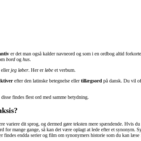
antiv
er det man også kalder navneord og som i en ordbog altid forkorte
som
bord
og
hus
.
eller
jeg løber
. Her er
løbe
et verbum.
ktiver
efter den latinske betegnelse eller
tillægsord
på dansk. Du vil of
il disse findes flest ord med samme betydning.
aksis?
mere variere dit sprog, og dermed gøre teksten mere spændende. Hvis du 
 ord for mange gange, så kan det være oplagt at lede efter et synonym.
er findes endda serier og film om synonymers historie som du kan læs