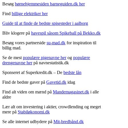
Besøg
børnehjemmesiden barneguiden.dk her
Find
billige elektriker her
Guide til at finde de bedste spisesteder i aalborg
Bliv klogere på
havespil såsom Spikeball på Bekko.dk
Besøg vores partnerside
su-mad.dk
for inspiration til
billig mad.
Se de mest
populære pigenavne her
og
populære
drengenavne her
på navnestatistik.dk
Sponseret af Superkredit.dk – De
bedste lån
Find de bedste gaver på
Gavetid.dk
idag
Find alt viden om mænd på
Mandemagasinet.dk
i alle
aldre
Lær alt om investering i aktier, crowdlending og meget
mere på
Stabiløkonomi.dk
Se alle internet udbydere på
Mit-bredbånd.dk