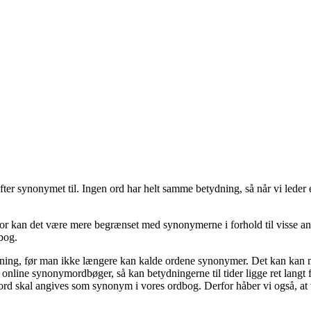
er synonymet til. Ingen ord har helt samme betydning, så når vi leder e
derfor kan det være mere begrænset med synonymerne i forhold til visse a
bog.
ydning, før man ikke længere kan kalde ordene synonymer. Det kan kan
nline synonymordbøger, så kan betydningerne til tider ligge ret langt 
 ord skal angives som synonym i vores ordbog. Derfor håber vi også, at