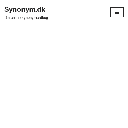
Synonym.dk
Spring
Din online synonymordbog
til
indhold