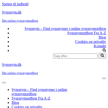
Spring til indhold
Synonym.dk
Din online synonymordbog
Synonym – Find synonymer i online synonymordbog
Synonymordbog Fra A-Z
Blog
Cookies og privatliv
Kontakt
Søg
efter...
Synonym.dk
Din online synonymordbog
Na
me
Navigation
menu
Synonym – Find synonymer i online
synonymordbog
Synonymordbog Fra A-Z
Blog
Cookies og privatliv