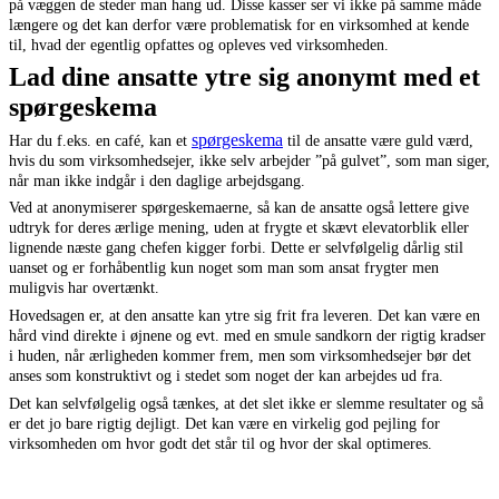
på væggen de steder man hang ud. Disse kasser ser vi ikke på samme måde
længere og det kan derfor være problematisk for en virksomhed at kende
til, hvad der egentlig opfattes og opleves ved virksomheden.
Lad dine ansatte ytre sig anonymt med et
spørgeskema
spørgeskema
Har du f.eks. en café, kan et
til de ansatte være guld værd,
hvis du som virksomhedsejer, ikke selv arbejder ”på gulvet”, som man siger,
når man ikke indgår i den daglige arbejdsgang.
Ved at anonymiserer spørgeskemaerne, så kan de ansatte også lettere give
udtryk for deres ærlige mening, uden at frygte et skævt elevatorblik eller
lignende næste gang chefen kigger forbi. Dette er selvfølgelig dårlig stil
uanset og er forhåbentlig kun noget som man som ansat frygter men
muligvis har overtænkt.
Hovedsagen er, at den ansatte kan ytre sig frit fra leveren. Det kan være en
hård vind direkte i øjnene og evt. med en smule sandkorn der rigtig kradser
i huden, når ærligheden kommer frem, men som virksomhedsejer bør det
anses som konstruktivt og i stedet som noget der kan arbejdes ud fra.
Det kan selvfølgelig også tænkes, at det slet ikke er slemme resultater og så
er det jo bare rigtig dejligt. Det kan være en virkelig god pejling for
virksomheden om hvor godt det står til og hvor der skal optimeres.